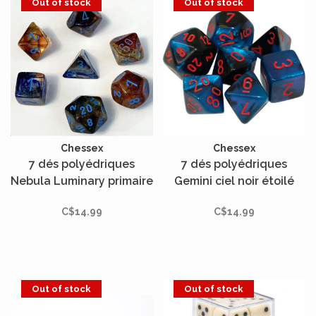
Out of stock
Out of stock
Chessex
Chessex
7 dés polyédriques
7 dés polyédriques
Nebula Luminary primaire
Gemini ciel noir étoilé
avec chiffres bleus
avec chiffres rouges
C$14.99
C$14.99
Out of stock
Out of stock