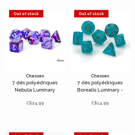
Out of stock
Out of stock
Chessex
Chessex
7 dés polyédriques
7 dés polyédriques
Nebula Luminary
Borealis Luminary -
nocturne avec chiffres
Sarcelle avec chiffres
C$24.99
C$14.99
sarcelles - Méga-Hedral
dorés