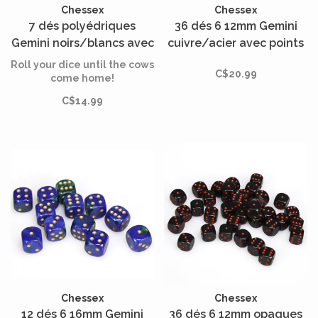
Chessex
Chessex
7 dés polyédriques
36 dés 6 12mm Gemini
Gemini noirs/blancs avec
cuivre/acier avec points
chiffres roses
blancs
Roll your dice until the cows
C$20.99
come home!
C$14.99
Chessex
Chessex
12 dés 6 16mm Gemini
36 dés 6 12mm opaques