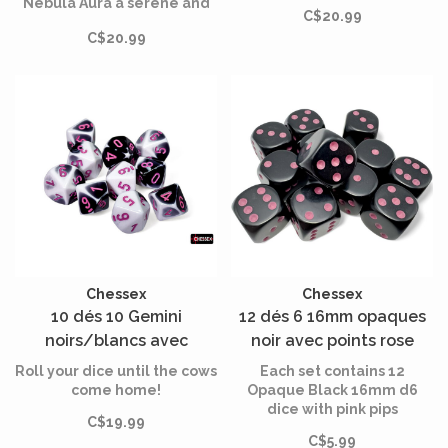
Nebula Aura a serene and
C$20.99
peaceful feeling.
C$20.99
Chessex
Chessex
10 dés 10 Gemini
12 dés 6 16mm opaques
noirs/blancs avec
noir avec points rose
chiffres roses
Roll your dice until the cows
Each set contains 12
come home!
Opaque Black 16mm d6
dice with pink pips
C$19.99
C$5.99