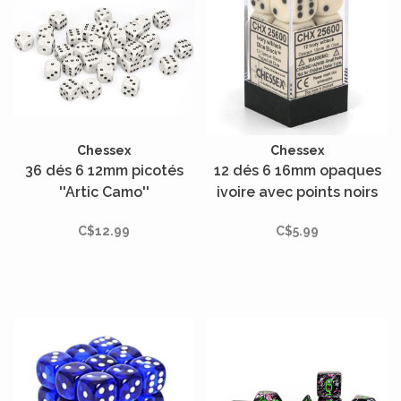
Chessex
Chessex
36 dés 6 12mm picotés
12 dés 6 16mm opaques
''Artic Camo''
ivoire avec points noirs
C$12.99
C$5.99