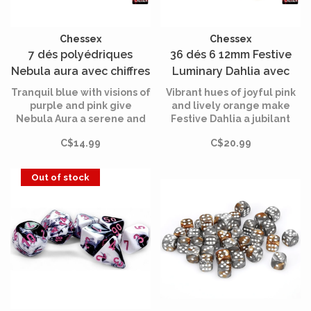
Chessex
Chessex
7 dés polyédriques
36 dés 6 12mm Festive
Nebula aura avec chiffres
Luminary Dahlia avec
blancs
points blancs
Tranquil blue with visions of
Vibrant hues of joyful pink
purple and pink give
and lively orange make
Nebula Aura a serene and
Festive Dahlia a jubilant
peaceful feeling.
new favorite!
C$14.99
C$20.99
Out of stock