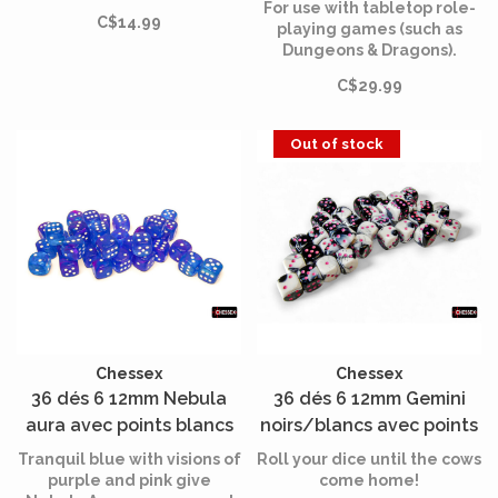
chiffres or
chiffres dorés - Méga-
For use with tabletop role-
C$14.99
Hedral
playing games (such as
Dungeons & Dragons).
C$29.99
Out of stock
Chessex
Chessex
36 dés 6 12mm Nebula
36 dés 6 12mm Gemini
aura avec points blancs
noirs/blancs avec points
roses
Tranquil blue with visions of
Roll your dice until the cows
purple and pink give
come home!