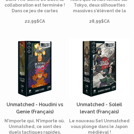
collaboration est terminée !
Tokyo, deux silhouettes
Dans ce jeu de cartes
massives s'élèvent de la
diabolique, affrontrez votre
fumée qui s'élève des
22,99$CA
28,99$CA
adversaire en tête-à-tête
gratte-ciel détruits. Il ne
en tentant d'épuiser votre
peut y en avoir qu'un seul
pioche en premier.
qui sera couronné roi, soit
en annihilant son rival, soit
en inspirant terreur aux
foules.
Unmatched - Houdini vs
Unmatched - Soleil
Genie (Français)
levant (Français)
N’importe qui. N’importe où.
Le nouveau Set Unmatched
Unmatched, ce sont des
vous plonge dans le Japon
duels tactiques rapides,
médiéval !