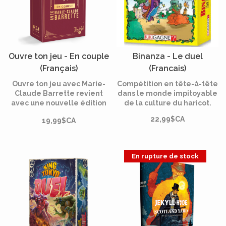
Ouvre ton jeu - En couple
Binanza - Le duel
(Français)
(Francais)
Ouvre ton jeu avec Marie-
Compétition en tête-à-tête
Claude Barrette revient
dans le monde impitoyable
avec une nouvelle édition
de la culture du haricot.
« EN COUPLE »et 173
22,99$CA
19,99$CA
nouvelles occasions de
s’exprimer, de partager ses
réflexions et peut-être de
dévoiler quelques secrets.
En rupture de stock