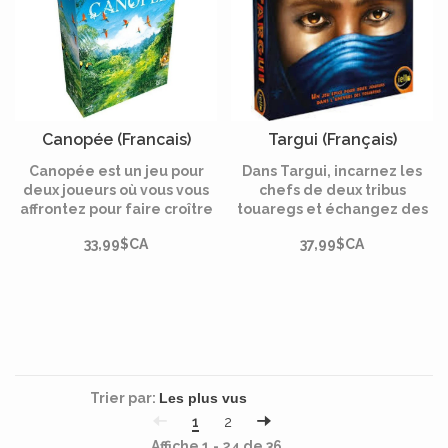
Canopée (Francais)
Targui (Français)
Canopée est un jeu pour
Dans Targui, incarnez les
deux joueurs où vous vous
chefs de deux tribus
affrontez pour faire croître
touaregs et échangez des
la forêt tropicale la plus
biens locaux ou importés
33,99$CA
37,99$CA
luxuriante.
contre de l’or et divers
bénéfices. Enrichissez-vous
et faites grandir votre tribu.
Trier par:
1
2
Affiche 1 - 24 de 36