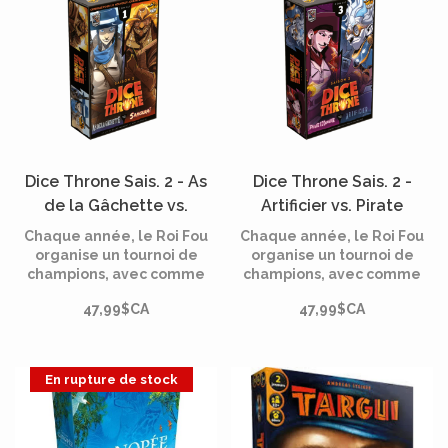
Dice Throne Sais. 2 - As
Dice Throne Sais. 2 -
de la Gâchette vs.
Artificier vs. Pirate
Samouraï (Francais)
Maudite (Francais)
Chaque année, le Roi Fou
Chaque année, le Roi Fou
organise un tournoi de
organise un tournoi de
champions, avec comme
champions, avec comme
enjeu le plus grand prix
enjeu le plus grand prix
47,99$CA
47,99$CA
qu’un héros pourrait
qu’un héros pourrait
remporter : le Trône.
remporter : le Trône.
Serez-vous assez
Serez-vous assez
audacieux pour le prendre?
audacieux pour le prendre?
En rupture de stock