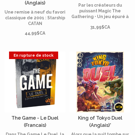
(Anglais)
Par les créateurs du
puissant Magic The
Une remise à neuf du favori
Gathering • Un jeu épuré à
classique de 2001 : Starship
la mise en place rapide et
CATAN
31,99$CA
au temps de jeu raccourcis •
44,99$CA
Les 2 Mindbug vous
permettent de prendre
contrôle des créatures
ennemis et pourront
En rupture de stock
retourner une partie
The Game - Le Duel
King of Tokyo Duel
(Francais)
(Anglais)*
Dans The Game Le Duel, la
Alors que la nuit tombe sur