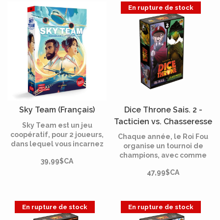
plus épiques !
En rupture de stock
Sky Team (Français)
Dice Throne Sais. 2 -
Tacticien vs. Chasseresse
Sky Team est un jeu
(Francais)
coopératif, pour 2 joueurs,
Chaque année, le Roi Fou
dans lequel vous incarnez
organise un tournoi de
une équipe de pilotes aux
champions, avec comme
39,99$CA
commandes d’un avion de
enjeu le plus grand prix
ligne.
47,99$CA
qu’un héros pourrait
remporter : le Trône.
Serez-vous assez
audacieux pour le prendre?
En rupture de stock
En rupture de stock