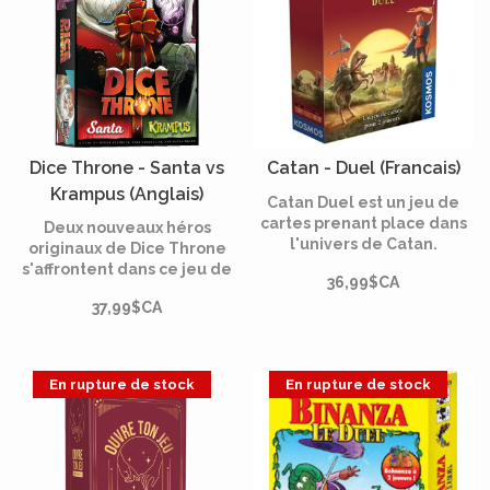
Dice Throne - Santa vs
Catan - Duel (Francais)
Krampus (Anglais)
Catan Duel est un jeu de
cartes prenant place dans
Deux nouveaux héros
l'univers de Catan.
originaux de Dice Throne
Commencez avec une
s'affrontent dans ce jeu de
36,99$CA
petite principauté de
duel autonome passionnant
quelques cartes, puis
37,99$CA
et accessible.
construisez votre puissant
domaine au fil de la partie.
En rupture de stock
En rupture de stock