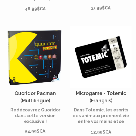
féroces et asymétriques,
37,99$CA
46,99$CA
champion contre champion.
Choisissez votre héros,
déterminez un champ de
bataille, puis utilisez votre
deck et vos capacités
spéciales pour l'emporter.
Quoridor Pacman
Microgame - Totemic
(Multilingue)
(Français)
Redécouvrez Quoridor
Dans Totemic, les esprits
dans cette version
des animaux prennent vie
exclusive !
entre vos mains et se
livrent une bataille afin de
54,99$CA
12,99$CA
prouver leur puissance !