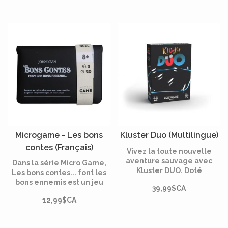
Microgame - Les bons
Kluster Duo (Multilingue)
contes (Français)
Vivez la toute nouvelle
aventure sauvage avec
Dans la série Micro Game,
Kluster DUO. Doté
Les bons contes... font les
d'aimants « spinner » plus
bons ennemis est un jeu
39,99$CA
grands et plus sensibles, il
malin de pose de cartes qui
provoque des
12,99$CA
se joue en duel.
rebondissements
spectaculaires et encore