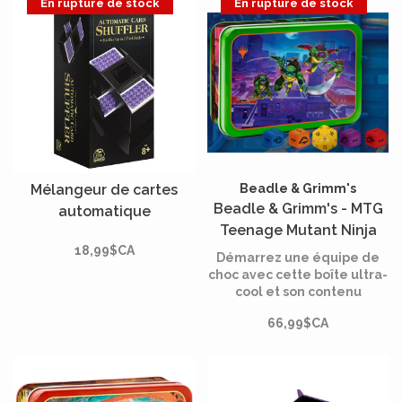
En rupture de stock
En rupture de stock
Mélangeur de cartes
Beadle & Grimm's
Beadle & Grimm's - MTG
automatique
Teenage Mutant Ninja
18,99$CA
Turtles Token Set*
Démarrez une équipe de
choc avec cette boîte ultra-
cool et son contenu
savoureux ! Profitez de la
66,99$CA
puissance mutante des
tortues pour mettre les
méchants hors d'état de
nuire.