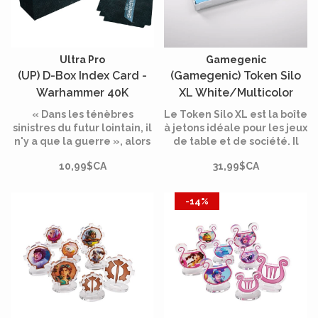
Ultra Pro
Gamegenic
(UP) D-Box Index Card -
(Gamegenic) Token Silo
Warhammer 40K
XL White/Multicolor
« Dans les ténèbres
Le Token Silo XL est la boîte
sinistres du futur lointain, il
à jetons idéale pour les jeux
n'y a que la guerre », alors
de table et de société. Il
préparez-vous au combat
est livré avec un plateau
10,99$CA
31,99$CA
avec des accessoires de
extra-long pour ranger les
table pour Warhammer
outils de
40,000 !
déplacement/portée. Le
-14%
couvercle se clipse sur les 4
côtés pour une fermeture
extra précise et sécurisée