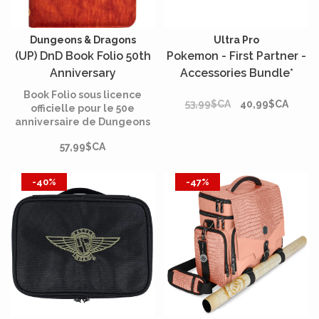
Dungeons & Dragons
Ultra Pro
(UP) DnD Book Folio 50th
Pokemon - First Partner -
Anniversary
Accessories Bundle*
Book Folio sous licence
53,99$CA
40,99$CA
officielle pour le 50e
anniversaire de Dungeons
& Dragons avec un matériau
57,99$CA
en similicuir rouge doré
texturé.
-40%
-47%