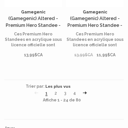
Gamegenic
Gamegenic
(Gamegenic) Altered -
(Gamegenic) Altered -
Premium Hero Standee -
Premium Hero Standee -
Axiom*
Lyra*
Ces Premium Hero
Ces Premium Hero
Standees en acrylique sous
Standees en acrylique sous
licence officielle sont
licence officielle sont
conçus pour enrichir
conçus pour enrichir
13,99$CA
13,99$CA
11,99$CA
l'expérience des joueurs en
l'expérience des joueurs en
amenant les héros et les
amenant les héros et les
compagnons d'Altered
compagnons d'Altered
directement à la table de
directement à la table de
jeu !
jeu !
Trier par:
1
2
3
4
Affiche 1 - 24 de 80