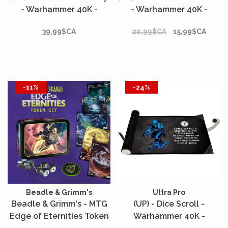
- Warhammer 40K -
- Warhammer 40K -
Necron
Space Marines Adeptus
39,99$CA
20,99$CA
15,99$CA
Astartes*
-11%
-24%
Beadle & Grimm's
Ultra Pro
Beadle & Grimm's - MTG
(UP) - Dice Scroll -
Edge of Eternities Token
Warhammer 40K -