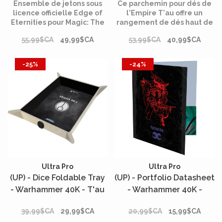
Set*
Premium Foil - T'au
Ensemble de jetons sous
Ce parchemin pour dés de
Empire*
licence officielle Edge of
l'Empire T'au offre un
Eternities pour Magic: The
rangement de dés haut de
Gathering.
gamme et un tapis de
55,99$CA
49,99$CA
53,99$CA
40,99$CA
lancer intégré pratique,
vous permettant de ranger
et de lancer tous les dés
-25%
-24%
nécessaires pour
commander vos armées
avec style.
Ultra Pro
Ultra Pro
(UP) - Dice Foldable Tray
(UP) - Portfolio Datasheet
- Warhammer 40K - T'au
- Warhammer 40K -
Empire*
Tyranid*
39,99$CA
29,99$CA
20,99$CA
15,99$CA