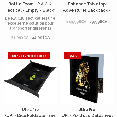
Battle Foam - P.A.C.K.
Enhance Tabletop
Tactical - Empty - Black*
Adventurer Backpack -
Pink
Le P.A.C.K. Tactical est une
149,99$CA
79,99$CA
excellente solution pour
transporter différents
accessoires de loisirs, des
71,99$CA
42,99$CA
outils et même un plateau
micro en mousse de
combat !
En rupture de stock
-24%
Ultra Pro
Ultra Pro
(UP) - Dice Foldable Tray
(UP) - Portfolio Datasheet