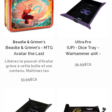
Beadle & Grimm's
Ultra Pro
Beadle & Grimm's - MTG
(UP) - Dice Tray -
Avatar the Last
Warhammer 40K -
Airbender Token Set
Premium - Tyranid
Libérez le pouvoir d'Avatar
39,99$CA
grâce à cette boîte et son
contenu. Maîtrisez les
éléments et rétablissez
53,99$CA
l'équilibre dans votre jeu.