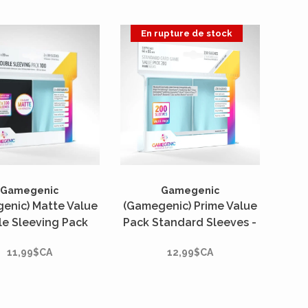
En rupture de stock
Gamegenic
Gamegenic
enic) Matte Value
(Gamegenic) Prime Value
e Sleeving Pack
Pack Standard Sleeves -
rd : Clear/Black -
200 Unités - 66mm x
11,99$CA
12,99$CA
 Unités - 66mm x
91mm*
91mm*