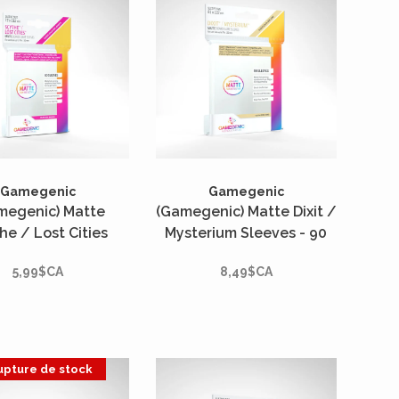
Gamegenic
Gamegenic
megenic) Matte
(Gamegenic) Matte Dixit /
he / Lost Cities
Mysterium Sleeves - 90
ves - 60 Unités -
Unités - 81mm x 122mm*
5,99$CA
8,49$CA
2mm x 112mm*
upture de stock