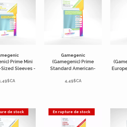
amegenic
Gamegenic
ic) Prime Mini
(Gamegenic) Prime
(Game
Sized Sleeves -
Standard American-
Europe
tés - 44mm x
Sized Sleeves - 50 Unités
- 50
4,49$CA
4,49$CA
67mm*
- 59mm x 91mm*
ture de stock
En rupture de stock