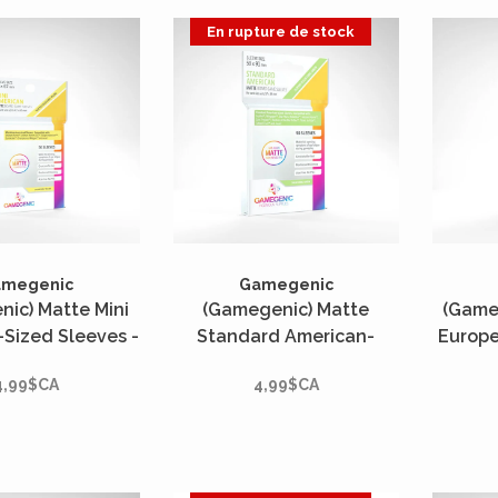
En rupture de stock
amegenic
Gamegenic
ic) Matte Mini
(Gamegenic) Matte
(Game
Sized Sleeves -
Standard American-
Europe
tés - 44mm x
Sized Sleeves - 50 Unités
- 50
4,99$CA
4,99$CA
67mm*
- 59mm x 91mm*