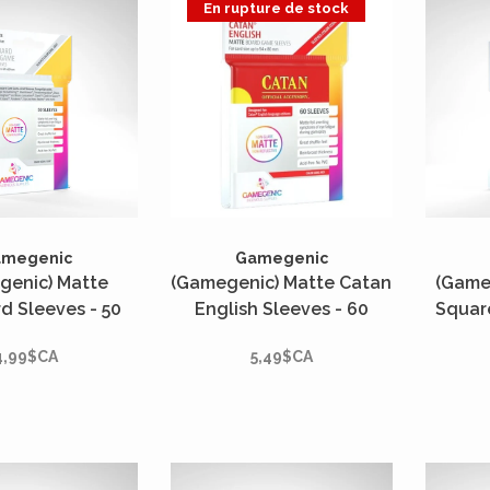
En rupture de stock
amegenic
Gamegenic
genic) Matte
(Gamegenic) Matte Catan
(Game
d Sleeves - 50
English Sleeves - 60
Squar
- 66mm x 91mm*
Unités - 56mm x 82mm*
50 Uni
4,99$CA
5,49$CA