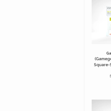
G
(Gamege
Square-S
50 Unités