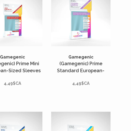
Gamegenic
Gamegenic
genic) Prime Mini
(Gamegenic) Prime
an-Sized Sleeves
Standard European-
 Unités - 46mm x
Sized Sleeves - 50 Unités
4,49$CA
4,49$CA
71mm*
- 62mm x 94mm*