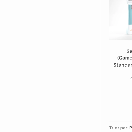
G
(Game
Standar
Unités 
Trier par: