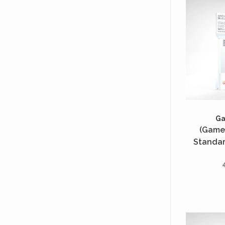
G
(Game
Standar
Unités 