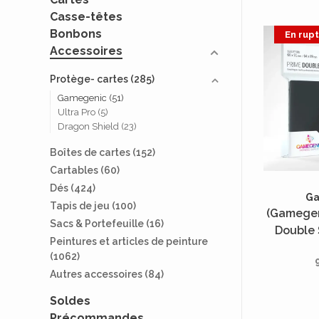
Casse-têtes
Bonbons
En rup
Accessoires
Protège- cartes
(285)
Gamegenic
(51)
Ultra Pro
(5)
Dragon Shield
(23)
Boîtes de cartes
(152)
Cartables
(60)
Dés
(424)
G
Tapis de jeu
(100)
(Gamegen
Sacs & Portefeuille
(16)
Double 
Peintures et articles de peinture
Standard 
(1062)
2x80 Un
Autres accessoires
(84)
Soldes
Précommandes