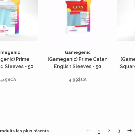
amegenic
Gamegenic
genic) Prime
(Gamegenic) Prime Catan
(Game
d Sleeves - 50
English Sleeves - 50
Squar
- 66mm x 91mm*
Unités - 56mm x 82mm*
50 Uni
4,49$CA
4,99$CA
1
2
3