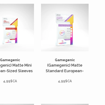
Gamegenic
Gamegenic
genic) Matte Mini
(Gamegenic) Matte
an-Sized Sleeves
Standard European-
 Unités - 46mm x
Sized Sleeves - 50 Unités
4,99$CA
4,99$CA
71mm*
- 62mm x 94mm*