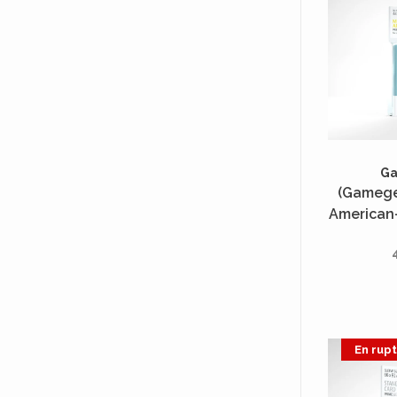
G
(Gamegen
American-
50 Uni
En rup