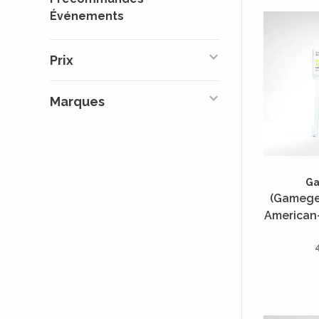
Événements
Prix
Marques
G
(Gamegen
American-
50 Uni