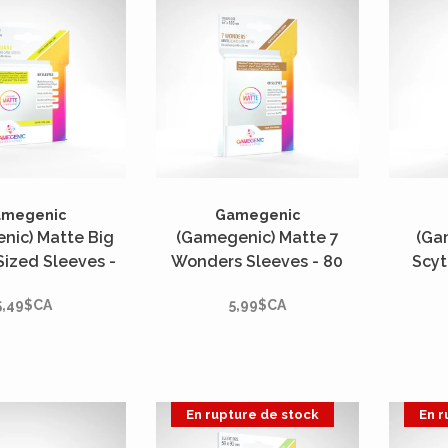
amegenic
Gamegenic
nic) Matte Big
(Gamegenic) Matte 7
(Ga
ized Sleeves -
Wonders Sleeves - 80
Scyt
 - 82mm x 82mm*
Unités - 67mm x 103mm*
Slee
5,49$CA
5,99$CA
7
En rupture de stock
En r