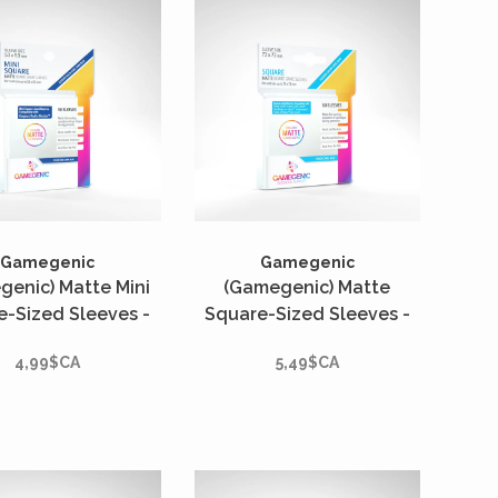
Gamegenic
Gamegenic
genic) Matte Mini
(Gamegenic) Matte
e-Sized Sleeves -
Square-Sized Sleeves -
tés - 53mm x 53mm*
50 Unités - 73mm x 73mm*
4,99$CA
5,49$CA