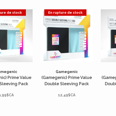
ture de stock
En rupture de stock
amegenic
Gamegenic
ic) Prime Value
(Gamegenic) Prime Value
(Gameg
Sleeving Pack
Double Sleeving Pack
Doubl
: Clear/Black -
Standard : Clear/Black -
Standa
9,99$CA
12,49$CA
ités - 66mm x
2x100 Unités - 66mm x
2x100
91mm*
91mm*