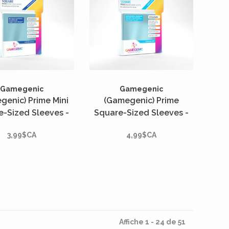
Gamegenic
Gamegenic
genic) Prime Mini
(Gamegenic) Prime
e-Sized Sleeves -
Square-Sized Sleeves -
tés - 53mm x 53mm*
50 Unités - 73mm x 73mm*
3,99$CA
4,99$CA
Affiche 1 - 24 de 51