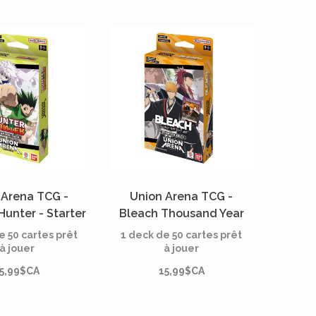
 Arena TCG -
Union Arena TCG -
Hunter - Starter
Bleach Thousand Year
 (Anglais)
Blood War - Starter Deck
e 50 cartes prêt
1 deck de 50 cartes prêt
(Anglais)
à jouer
à jouer
5,99$CA
15,99$CA