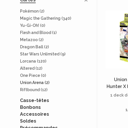
Pokémon
(2)
Magic the Gathering
(340)
Yu-Gi-Oh!
(0)
Flesh and Blood
(1)
Metazoo
(2)
Dragon Ball
(2)
Star Wars Unlimited
(9)
Lorcana
(120)
Altered
(12)
One Piece
(0)
Union
Union Arena
(2)
Hunter X 
Riftbound
(12)
Deck
1 deck d
Casse-têtes
Bonbons
1
Accessoires
Soldes
Précommandes