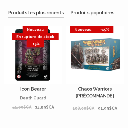
Produits les plus récents
Produits populaires
Nouveau
Nouveau
-15%
En rupture de stock
-15%
Icon Bearer
Chaos Warriors
[PRÉCOMMANDE]
Death Guard
41,00$CA
34,99$CA
108,00$CA
91,99$CA