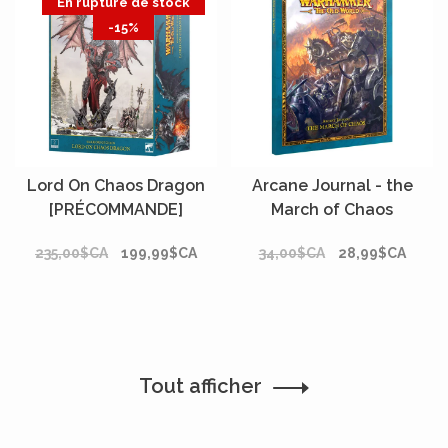
En rupture de stock
-15%
Lord On Chaos Dragon
Arcane Journal - the
[PRÉCOMMANDE]
March of Chaos
[PRÉCOMMANDE]
235,00$CA
199,99$CA
34,00$CA
28,99$CA
Tout afficher