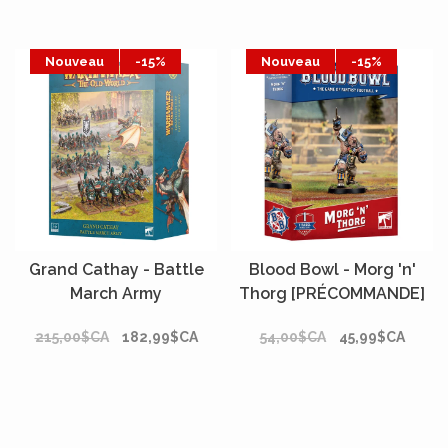
Nouveau
-15%
Nouveau
-15%
Grand Cathay - Battle
Blood Bowl - Morg 'n'
March Army
Thorg [PRÉCOMMANDE]
[PRÉCOMMANDE]
215,00$CA
182,99$CA
54,00$CA
45,99$CA