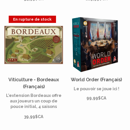
nouveaux némésis, de
intitulée The Unseen, et
nouvelles cartes de
des règles expert pour
marché et de nouveaux
jouer à plus de 4 joueurs.
En rupture de stock
trésors pour le mode
Expédition.
Viticulture - Bordeaux
World Order (Français)
(Français)
Le pouvoir se joue ici !
[PRÉCOMMANDE]
L'extension Bordeaux offre
99,99$CA
aux joueurs un coup de
pouce initial, 4 saisons
complètes de placement
39,99$CA
d'ouvriers, un tableau de
réveil plein d'avantages,
une nouvelle action «