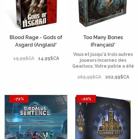
Blood Rage - Gods of
Too Many Bones
Asgard (Anglais)*
(Français)*
Vous et jusqu'à trois autres
19,99$CA
14,99$CA
joueurs incarnez des
Gearlocs. Votre patrie a été
envahie par sept Tyrans
269,99$CA
202,99$CA
sauvages, et le Conseil
Gearloc vous a convoqués
pour les vaincre.
-72%
-20%