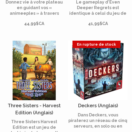
Donnez vie à votre plateau
Le gameplay d'Even
en guidant vos «
Deeper Regrets est
animeeples » à travers
identique à celui du jeu de
celui-ci pour déclencher de
base, à une exception
44,99$CA
41,99$CA
puissantes capacités
majeure près : vous pouvez
animales.
désormais choisir de
commencer chaque
journée dans les terres, en
En rupture de stock
plus de la mer et du port !
Three Sisters - Harvest
Deckers (Anglais)
Edition (Anglais)
Dans Deckers, vous
piraterez un réseau de cinq
Three Sisters Harvest
serveurs, en solo ou en
Edition est un jeu de
coopération en équipe de