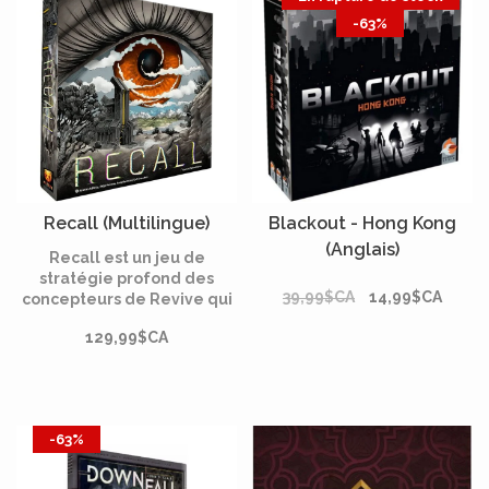
tout cela, un Ancien
expérimentées pour
-63%
manipule tout depuis l’au-
vraiment s’y opposer.
delà.
Recall (Multilingue)
Blackout - Hong Kong
(Anglais)
Recall est un jeu de
stratégie profond des
39,99$CA
14,99$CA
concepteurs de Revive qui
met l'accent sur la
129,99$CA
construction de moteurs et
l'exploration.
-63%