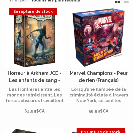
Trier par:
En rupture de stock
Horreur à Arkham JCE -
Marvel Champions - Peur
Les enfants de sang -
de rien (Français)
Extension campagne
Les frontières entre les
Lorsqu’une flambée de la
(Français)
mondes rétrécissent. Les
criminalité éclate à travers
forces obscures travaillent
New York, ce sont les
[PRÉCOMMANDE]
dans l’ombre et invoquent
citoyens qui sont le plus
64,99$CA
59,99$CA
des horreurs, des
menacés. Soutenue par un
événements étranges sont
puissant meneur, cette
découverts dans toute la
nouvelle vague de crime
ville d’Arkham et derrière
organisé a besoin de mains
En rupture de stock