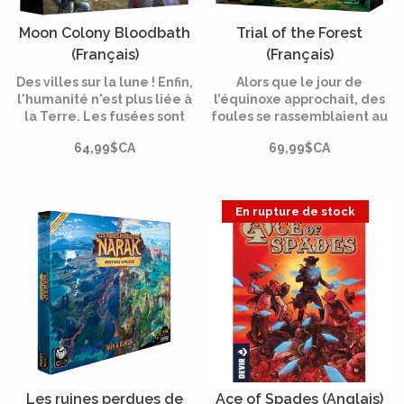
Moon Colony Bloodbath
Trial of the Forest
(Français)
(Français)
[PRÉCOMMANDE]
[PRÉCOMMANDE]
Des villes sur la lune ! Enfin,
Alors que le jour de
l'humanité n'est plus liée à
l’équinoxe approchait, des
la Terre. Les fusées sont
foules se rassemblaient au
chargées de matériel et de
cœur de la Vallée Verte
64,99$CA
69,99$CA
colons, les robots sont
pour assister à la
programmés et prêts. Tout
traditionnelle Épreuve de
a été planifié dans les
la Forêt - un rituel ancestral
moindres détails et il n'y a
visant à désigner, le
En rupture de stock
aucune chance d'échec.
nouveau Gardien,
protecteur contre les
ténèbres.
Les ruines perdues de
Ace of Spades (Anglais)