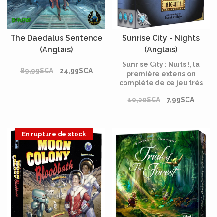
The Daedalus Sentence
Sunrise City - Nights
(Anglais)
(Anglais)
Sunrise City : Nuits !, la
89,99$CA
24,99$CA
première extension
complète de ce jeu très
apprécié. Isaias Vallejo, son
10,00$CA
7,99$CA
concepteur, a souhaité
apporter une touche de vie
nocturne et d'ambiance
casino au jeu de base, tout
En rupture de stock
en y ajoutant quelques
mécaniques de jeu
amusantes.