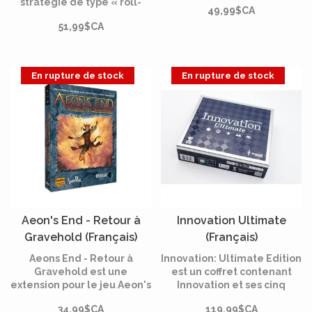
stratégie de type « roll-
49,99$CA
quatre personnes
and-write » d'agriculture.
maximum, gagnant ou
51,99$CA
Son nom s'inspire d'une
perdant ensemble.
technique agricole
autochtone encore
largement utilisée
En rupture de stock
En rupture de stock
aujourd'hui : la culture de
trois plantes différentes
côte à côte.
Aeon's End - Retour à
Innovation Ultimate
Gravehold (Français)
(Français)
[PRÉCOMMANDE]
Aeons End - Retour à
Innovation: Ultimate Edition
Gravehold est une
est un coffret contenant
extension pour le jeu Aeon's
Innovation et ses cinq
End comprenant deux
extensions, dont une toute
34,99$CA
119,99$CA
nouveaux mages, deux
nouvelle extension