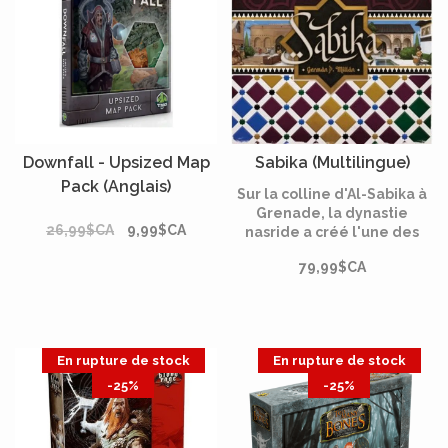
Downfall - Upsized Map
Sabika (Multilingue)
Pack (Anglais)
Sur la colline d'Al-Sabika à
Grenade, la dynastie
26,99$CA
9,99$CA
nasride a créé l'une des
constructions les plus
79,99$CA
impressionnantes de
l'histoire : l'Alhambra.
En rupture de stock
En rupture de stock
-25%
-25%