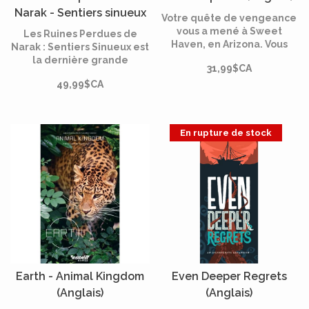
Narak - Sentiers sinueux
Votre quête de vengeance
(Français)
vous a mené à Sweet
Les Ruines Perdues de
Haven, en Arizona. Vous
Narak : Sentiers Sinueux est
savez que le nécromancien
la dernière grande
31,99$CA
qui a ruiné votre vie a fait
extension du monde de
du cimetière son quartier
49,99$CA
Narak. Elle introduit une
général et vous allez
nouvelle carte recto-verso,
l'éliminer à tout prix.
plus grande que celle du
jeu de base, avec deux
En rupture de stock
pistes de recherche
inédites et leurs
mécaniques propres.
Earth - Animal Kingdom
Even Deeper Regrets
(Anglais)
(Anglais)