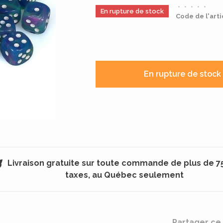
•
•
•
•
•
En rupture de stock
Code de l'arti
En rupture de stock
Livraison gratuite sur toute commande de plus de 7
taxes, au Québec seulement
Partager ce 