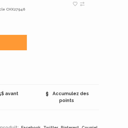
cle
CHX27946
5$ avant
Accumulez des
points
produit:
Facebook
Twitter
Pinterest
Courriel