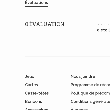
Évaluations
0 ÉVALUATION
•
•
•
•
0 étoi
Jeux
Nous joindre
Cartes
Programme de réco
Casse-têtes
Politique de préc
Bonbons
Conditions général
Accessoires
À propos