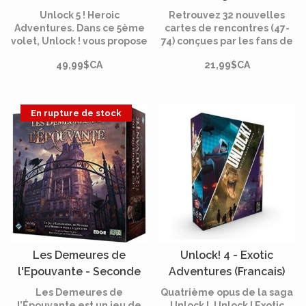
Unlock 5 ! Heroic
Retrouvez 32 nouvelles
Adventures. Dans ce 5ème
cartes de rencontres (47-
volet, Unlock ! vous propose
74) conçues par les fans de
de découvrir trois
Scythe et développées par
49,99$CA
21,99$CA
nouvelles énigmes issues
Jamey Stegmaier.
de trois univers différents.
Avec Unlock !, vivez
l'expérience des escape
En rupture de stock
rooms autour d'une table.
Les Demeures de
Unlock! 4 - Exotic
l'Epouvante - Seconde
Adventures (Francais)
Edition (Francais)
Les Demeures de
Quatrième opus de la saga
l’Épouvante est un jeu de
Unlock !, Unlock ! Exotic