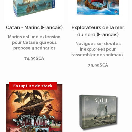
Catan - Marins (Francais)
Explorateurs de la mer
du nord (Francais)
Marins est une extension
pour Catane qui vous
Naviguez sur des îles
propose 9 scénarios
inexplorées pour
originaux qui vous feront
rassembler des animaux,
74,99$CA
découvrir de nouveaux
piller des colonies et
rivages. Après avoir
79,99$CA
revendiquer des terres.
colonisé l'île de Catan, les
joueurs prennent la mer
pour découvrir de
En rupture de stock
nouvelles terres !