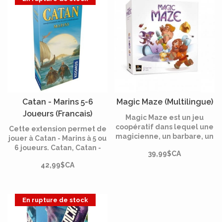
rooms autour d'une table.
Catan - Marins 5-6
Magic Maze (Multilingue)
Joueurs (Francais)
Magic Maze est un jeu
coopératif dans lequel une
Cette extension permet de
magicienne, un barbare, un
jouer à Catan - Marins à 5 ou
elfe et un nain se lancent
6 joueurs. Catan, Catan -
39,99$CA
dans une mission : voler
Extension 5-6 joueurs et
Magic Maze pour récupérer
42,99$CA
Catan - Marins sont
leurs bien dérobés. Les
nécessaires pour pouvoir
joueurs ont 3 minutes pour
utiliser cette extension.
réussir l'un des 17
En rupture de stock
scénarios. Le tout en
silence