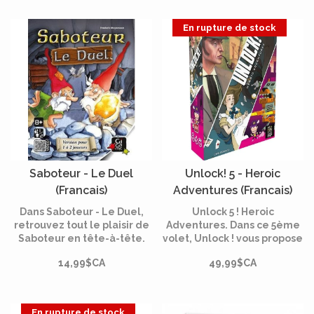
Mission #07.
En rupture de stock
Saboteur - Le Duel
Unlock! 5 - Heroic
(Francais)
Adventures (Francais)
Dans Saboteur - Le Duel,
Unlock 5 ! Heroic
retrouvez tout le plaisir de
Adventures. Dans ce 5ème
Saboteur en tête-à-tête.
volet, Unlock ! vous propose
Construisez ensemble un
de découvrir trois
14,99$CA
49,99$CA
chemin vers les pépites d'or
nouvelles énigmes issues
tout en essayant d'être
de trois univers différents.
celui qui en récoltera le
Avec Unlock !, vivez
plus.
l'expérience des escape
En rupture de stock