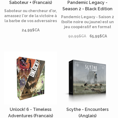
Saboteur + (Francais)
Pandemic Legacy -
Season 2 - Black Edition
Saboteur ou chercheur d'or,
(Anglais)*
amassez l'or de la victoire à
Pandemic Legacy - Saison 2
la barbe de vos adversaires
(boîte noire ou jaune) est un
! Cette édition inclut le jeu
jeu coopératif en format
24,99$CA
de base et son extension
"campagne" dans lequel
pour réunir jusqu'à 12
92,99$CA
65,99$CA
les joueurs forment un
joueurs. Attention aux
groupe de réfugiés parti en
éboulements !
mission pour explorer le
monde afin d'assurer la
survie de l'Humanité.
Unlock! 6 - Timeless
Scythe - Encounters
Adventures (Francais)
(Anglais)