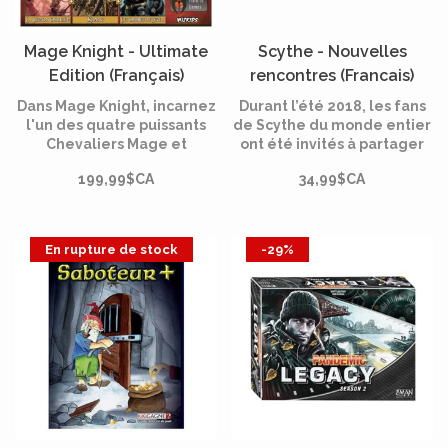
Mage Knight - Ultimate
Scythe - Nouvelles
Edition (Français)
rencontres (Francais)
Dans Mage Knight, incarnez
Durant l’été 2018, les fans
l'un des quatre puissants
de Scythe du monde entier
Chevaliers Mage et
ont été invités à partager
explorez un coin de
leurs idées de nouveautés
199,99$CA
34,99$CA
l'univers sous le contrôle
pour créer 32 cartes
de l'Empire Atlante. Le jeu
Rencontres inédites, à
combine des éléments de
intégrer dans le jeu de
RPG, de deck-building et
base Scythe.
En rupture de stock
-29%
de jeux de plateau.