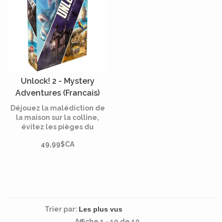
Unlock! 2 - Mystery
Adventures (Francais)
Déjouez la malédiction de
la maison sur la colline,
évitez les pièges du
Nautilus et déterrez le
49,99$CA
trésor de l'île de Tonipal !
Unlock !, le jeu qui fait
entrer les escape rooms
chez vous.
Trier par:
Affiche 1 - 19 de 19