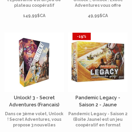
plateau coopératif
Adventures vous offre
d’horreur et d’enquête. Les
l'occasion de vous
149,99$CA
49,99$CA
joueurs y incarnent des
replonger dans trois
investigateurs qui
nouvelles histoires
s’aventurent dans les salles
indépendantes.
sombres des demeures
-19%
hantées d’Arkham
Unlock! 3 - Secret
Pandemic Legacy -
Adventures (Francais)
Saison 2 - Jaune
(Francais)*
Dans ce 3ème volet, Unlock
Pandemic Legacy - Saison 2
! Secret Adventures, vous
(Boite Jaune) est un jeu
propose 3 nouvelles
coopératif en format
aventures indépendantes.
Legacy. Vivez une aventure