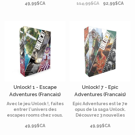
49,99$CA
114,99$CA
92,99$CA
Unlock !, le jeu qui fait
ludique unique en
entrer les escape room
découvrant, partie après
chez vous.
partie, le scénario du jeu.
Unlock! 1 - Escape
Unlock! 7 - Epic
Adventures (Francais)
Adventures (Francais)
Avec le jeu Unlock !, faites
Epic Adventures est le 7e
entrer l'univers des
opus de la saga Unlock.
escapes rooms chez vous.
Découvrez 3 nouvelles
Coopérez avec vos
aventures palpitantes :
49,99$CA
49,99$CA
partenaires pour arriver à
7ème art et décès, Les 7
bout des énigmes !
épreuves du Dragon et