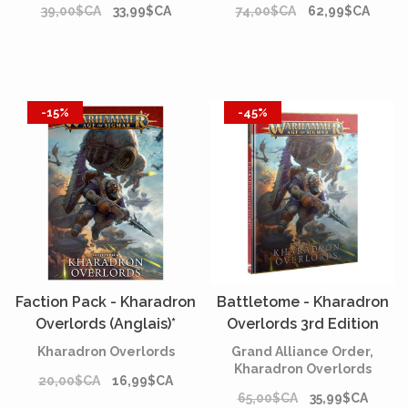
39,00$CA
33,99$CA
74,00$CA
62,99$CA
-15%
-45%
Faction Pack - Kharadron
Battletome - Kharadron
Overlords (Anglais)*
Overlords 3rd Edition
(Anglais)*
Kharadron Overlords
Grand Alliance Order,
Kharadron Overlords
20,00$CA
16,99$CA
65,00$CA
35,99$CA