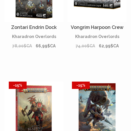
Zontari Endrin Dock
Vongrim Harpoon Crew
Kharadron Overlords
Kharadron Overlords
78,00$CA
66,99$CA
74,00$CA
62,99$CA
-15%
-15%