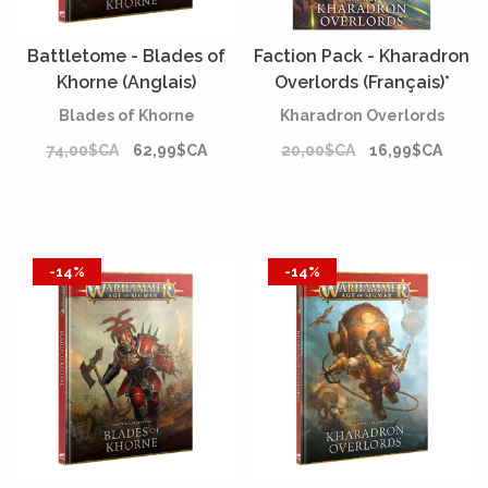
Battletome - Blades of
Faction Pack - Kharadron
Khorne (Anglais)
Overlords (Français)*
Blades of Khorne
Kharadron Overlords
74,00$CA
62,99$CA
20,00$CA
16,99$CA
-14%
-14%