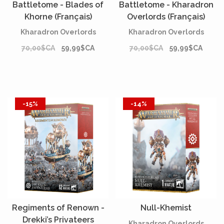
Battletome - Blades of
Battletome - Kharadron
Khorne (Français)
Overlords (Français)
Kharadron Overlords
Kharadron Overlords
70,00$CA
59,99$CA
70,00$CA
59,99$CA
-15%
-14%
Regiments of Renown -
Null-Khemist
Drekki’s Privateers
Kharadron Overlords