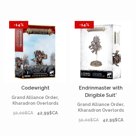
-14%
-14%
Codewright
Endrinmaster with
Dirigible Suit*
Grand Alliance Order,
Kharadron Overlords
Grand Alliance Order,
Kharadron Overlords
50,00$CA
42,99$CA
50,00$CA
42,99$CA