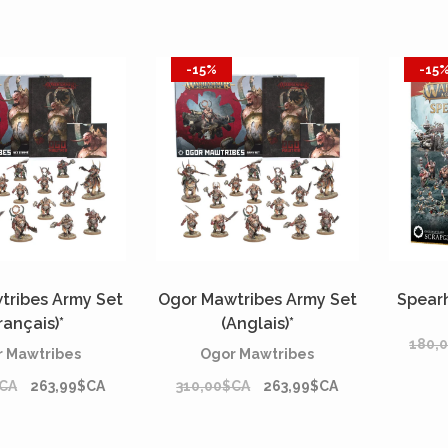
-15%
-15
tribes Army Set
Ogor Mawtribes Army Set
Spear
rançais)*
(Anglais)*
180,
 Mawtribes
Ogor Mawtribes
$CA
263,99$CA
310,00$CA
263,99$CA