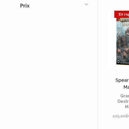
Prix
En ru
Spear
Ma
Gra
Destr
M
175,00$