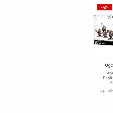
-15%
Ogo
Gra
Destr
M
74,00$