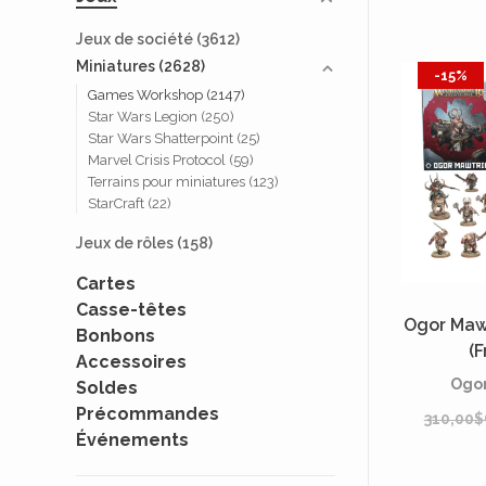
Jeux de société
(3612)
Miniatures
(2628)
-15%
Games Workshop
(2147)
Star Wars Legion
(250)
Star Wars Shatterpoint
(25)
Marvel Crisis Protocol
(59)
Terrains pour miniatures
(123)
StarCraft
(22)
Jeux de rôles
(158)
Cartes
Casse-têtes
Ogor Maw
Bonbons
(F
Accessoires
Ogor
Soldes
Précommandes
310,00
Événements