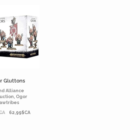
r Gluttons
nd Alliance
uction, Ogor
awtribes
CA
62,99$CA