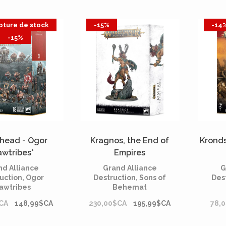
pture de stock
-15%
-14
-15%
head - Ogor
Kragnos, the End of
Kronds
wtribes*
Empires
nd Alliance
Grand Alliance
G
uction, Ogor
Destruction, Sons of
Dest
awtribes
Behemat
CA
148,99$CA
230,00$CA
195,99$CA
78,