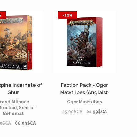
%
-12%
pine Incarnate of
Faction Pack - Ogor
Ghur
Mawtribes (Anglais)*
rand Alliance
Ogor Mawtribes
ruction, Sons of
25,00$CA
21,99$CA
Behemat
00$CA
66,99$CA