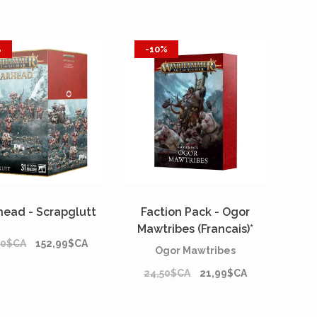
%
-10%
head - Scrapglutt
Faction Pack - Ogor
Mawtribes (Francais)*
00$CA
152,99$CA
Ogor Mawtribes
24,50$CA
21,99$CA