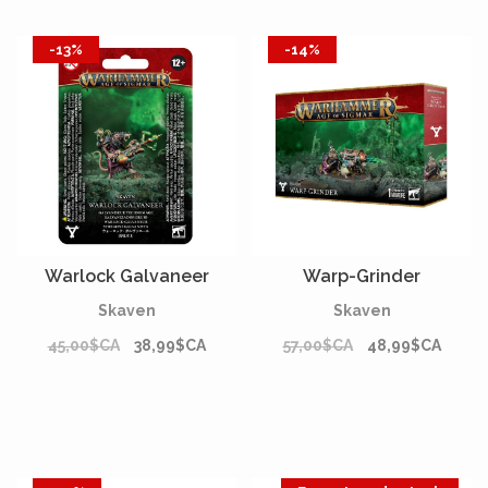
-13%
-14%
Warlock Galvaneer
Warp-Grinder
Skaven
Skaven
45,00$CA
38,99$CA
57,00$CA
48,99$CA