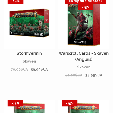
-14%
En rupture de stock
-15%
Stormvermin
Warscroll Cards - Skaven
(Anglais)
Skaven
Skaven
70,00$CA
59,99$CA
41,00$CA
34,99$CA
-15%
-15%