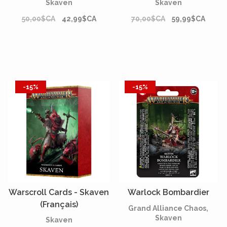
Skaven
Skaven
50,00$CA
42,99$CA
70,00$CA
59,99$CA
-15%
-15%
Warscroll Cards - Skaven
Warlock Bombardier
(Français)
Grand Alliance Chaos,
Skaven
Skaven