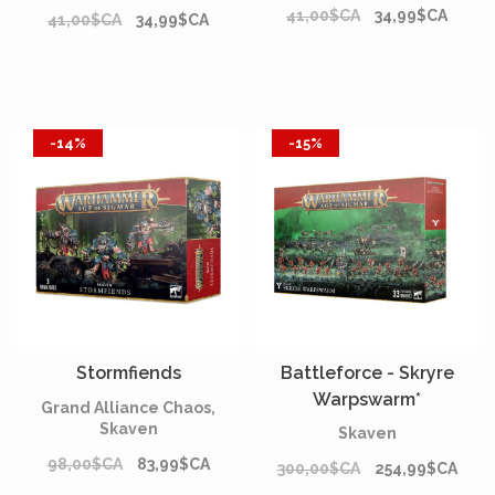
41,00$CA
34,99$CA
41,00$CA
34,99$CA
-14%
-15%
Stormfiends
Battleforce - Skryre
Warpswarm*
Grand Alliance Chaos,
Skaven
Skaven
98,00$CA
83,99$CA
300,00$CA
254,99$CA