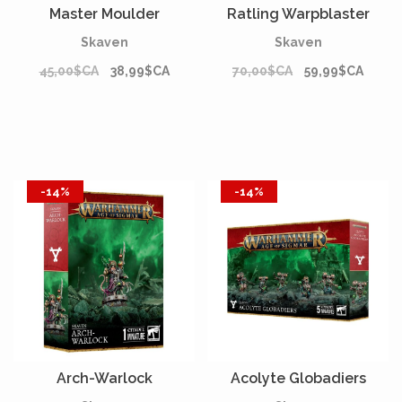
Master Moulder
Ratling Warpblaster
Skaven
Skaven
45,00$CA
38,99$CA
70,00$CA
59,99$CA
-14%
-14%
Arch-Warlock
Acolyte Globadiers