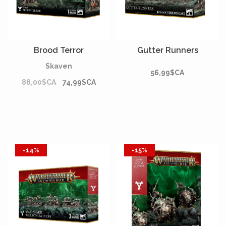
Brood Terror
Gutter Runners
Skaven
56,99$CA
88,00$CA
74,99$CA
-14%
-15%