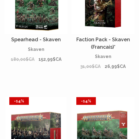
Spearhead - Skaven
Faction Pack - Skaven
(Francais)*
Skaven
Skaven
180,00$CA
152,99$CA
31,00$CA
26,99$CA
-14%
-14%