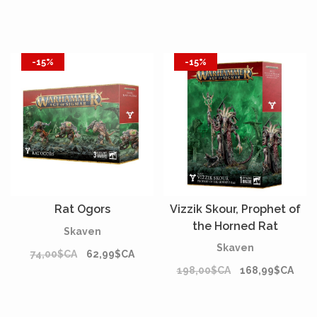
-15%
-15%
Rat Ogors
Vizzik Skour, Prophet of
the Horned Rat
Skaven
Skaven
74,00$CA
62,99$CA
198,00$CA
168,99$CA