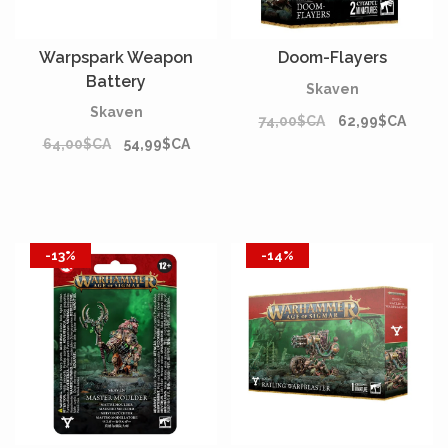
Warpspark Weapon
Doom-Flayers
Battery
Skaven
Skaven
74,00$CA
62,99$CA
64,00$CA
54,99$CA
-13%
-14%