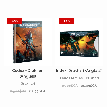
-15%
-12%
Codex - Drukhari
Index: Drukhari (Anglais)*
(Anglais)
Xenos Armies, Drukhari
Drukhari
25,00$CA
21,99$CA
74,00$CA
62,99$CA