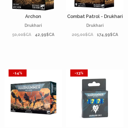
Archon
Combat Patrol - Drukhari
Drukhari
Drukhari
50,00$CA
42,99$CA
205,00$CA
174,99$CA
-14%
-13%