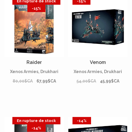
En rupture de stock
-15%
-15%
Raider
Venom
Xenos Armies, Drukhari
Xenos Armies, Drukhari
80,00$CA
67,99$CA
54,00$CA
45,99$CA
En rupture de stock
-14%
-14%