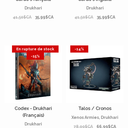
Drukhari
Drukhari
41,50$CA
35,99$CA
41,50$CA
35,99$CA
En rupture de stock
-14%
-15%
Codex - Drukhari
Talos / Cronos
(Français)
Xenos Armies, Drukhari
Drukhari
78,00$CA
66,99$CA