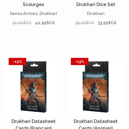
Scourges
Drukhari Dice Set
Xenos Armies, Drukhari
Drukhari
50,00$CA
42,99$CA
39,00$CA
33,99$CA
-13%
-13%
Drukhari Datasheet
Drukhari Datasheet
Cards (Français)
Cards (Anglais)