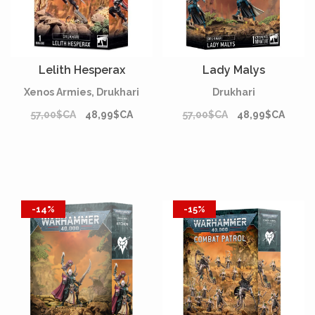
Lelith Hesperax
Lady Malys
Xenos Armies, Drukhari
Drukhari
57,00$CA
48,99$CA
57,00$CA
48,99$CA
-14%
-15%