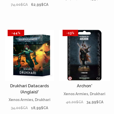
74,00$CA
62,99$CA
-44%
-13%
Drukhari Datacards
Archon*
(Anglais)*
Xenos Armies, Drukhari
Xenos Armies, Drukhari
40,00$CA
34,99$CA
34,00$CA
18,99$CA