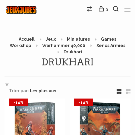
0
Accueil
Jeux
Miniatures
Games
Workshop
Warhammer 40,000
Xenos Armies
Drukhari
DRUKHARI
Trier par:
-14%
-14%