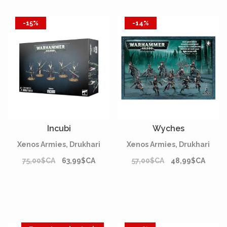
-15%
-14%
Incubi
Wyches
Xenos Armies, Drukhari
Xenos Armies, Drukhari
75,00$CA
63,99$CA
57,00$CA
48,99$CA