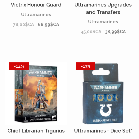
Victrix Honour Guard
Ultramarines Upgrades
and Transfers
Ultramarines
Ultramarines
78,00$CA
66,99$CA
45,00$CA
38,99$CA
-14%
-13%
Chief Librarian Tigurius
Ultramarines - Dice Set*