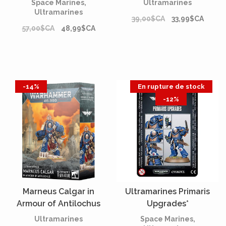
Space Marines,
Ultramarines
Ultramarines
39,00$CA
33,99$CA
57,00$CA
48,99$CA
-14%
En rupture de stock
-12%
Marneus Calgar in
Ultramarines Primaris
Armour of Antilochus
Upgrades*
Ultramarines
Space Marines,