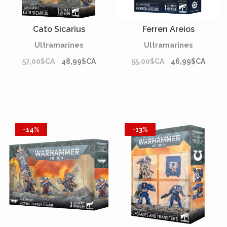
Cato Sicarius
Ferren Areios
Ultramarines
Ultramarines
57,00$CA
48,99$CA
55,00$CA
46,99$CA
-14%
-13%