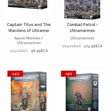
Captain Titus and The
Combat Patrol -
Wardens of Ultramar
Ultramarines
Space Marines /
Ultramarines
Ultramarines
205,00$CA
174,99$CA
113,00$CA
96,99$CA
-14%
-15%