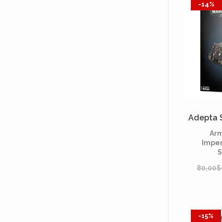
-14%
Adepta S
Arm
Imper
S
80,00
-15%