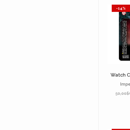
-14%
Watch C
Impe
50,00$