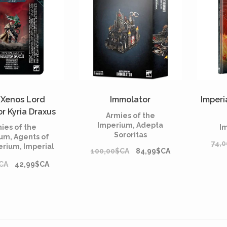
 Xenos Lord
Immolator
Imperi
or Kyria Draxus
Armies of the
Imperium, Adepta
ies of the
I
Sororitas
um, Agents of
74,
erium, Imperial
100,00$CA
84,99$CA
Agents
CA
42,99$CA