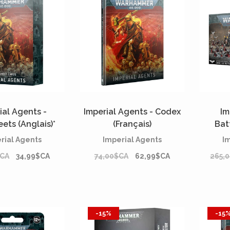
ial Agents -
Imperial Agents - Codex
Im
ets (Anglais)*
(Français)
Bat
rial Agents
Imperial Agents
I
$CA
34,99$CA
74,00$CA
62,99$CA
265,
-15%
-15