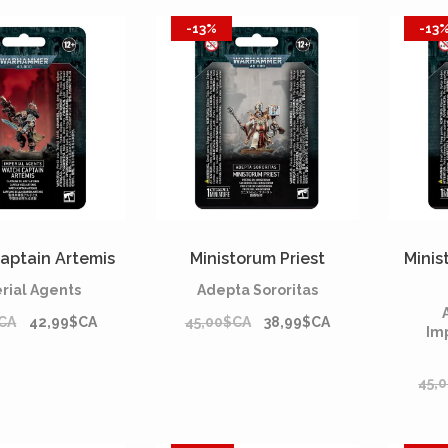
-13%
-13
aptain Artemis
Ministorum Priest
Minis
rial Agents
Adepta Sororitas
CA
42,99$CA
45,00$CA
38,99$CA
Im
45,