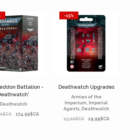
%
-13%
ddon Battalion -
Deathwatch Upgrades
Deathwatch*
Armies of the
Imperium, Imperial
Deathwatch
Agents, Deathwatch
00$CA
174,99$CA
23,00$CA
19,99$CA