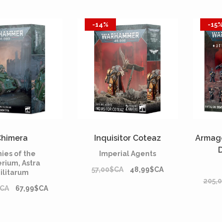
-14%
-15
Chimera
Inquisitor Coteaz
Armage
ies of the
Imperial Agents
rium, Astra
57,00$CA
48,99$CA
ilitarum
205,
$CA
67,99$CA