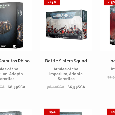
-14%
-15
ororitas Rhino
Battle Sisters Squad
In
ies of the
Armies of the
I
ium, Adepta
Imperium, Adepta
75,
ororitas
Sororitas
$CA
68,99$CA
78,00$CA
66,99$CA
-15%
En