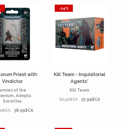
%
-14%
torum Priest with
Kill Team - Inquisitorial
Vindictor
Agents*
Armies of the
Kill Team
perium, Adepta
67,50$CA
57,99$CA
Sororitas
00$CA
38,99$CA