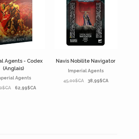
al Agents - Codex
Navis Nobilite Navigator
(Anglais)
Imperial Agents
mperial Agents
45,00$CA
38,99$CA
00$CA
62,99$CA