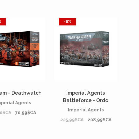
%
-8%
Team - Deathwatch
Imperial Agents
Battleforce - Ordo
mperial Agents
Malleus*
Imperial Agents
00$CA
70,99$CA
225,99$CA
208,99$CA