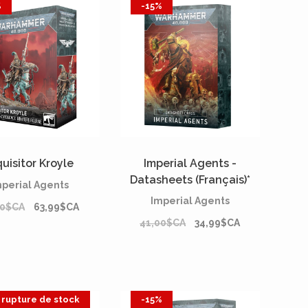
%
-15%
quisitor Kroyle
Imperial Agents -
Datasheets (Français)*
mperial Agents
Imperial Agents
00$CA
63,99$CA
41,00$CA
34,99$CA
 rupture de stock
-15%