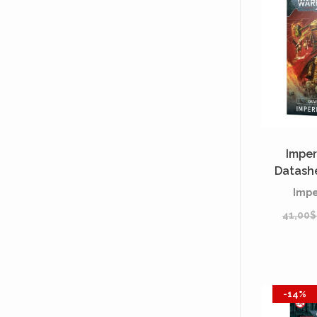
Imper
Datashe
Impe
41,00
-14%