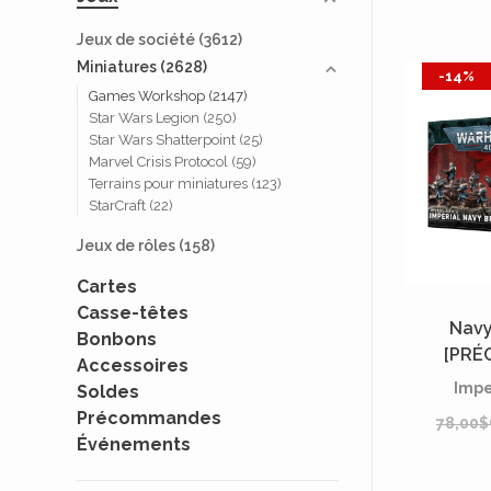
Jeux de société
(3612)
Miniatures
(2628)
-14%
Games Workshop
(2147)
Star Wars Legion
(250)
Star Wars Shatterpoint
(25)
Marvel Crisis Protocol
(59)
Terrains pour miniatures
(123)
StarCraft
(22)
Jeux de rôles
(158)
Cartes
Casse-têtes
Navy
Bonbons
[PRÉ
Accessoires
Impe
Soldes
Précommandes
78,00$
Événements