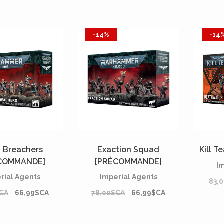
-14%
-14
 Breachers
Exaction Squad
Kill 
COMMANDE]
[PRÉCOMMANDE]
I
rial Agents
Imperial Agents
83,
CA
66,99$CA
78,00$CA
66,99$CA