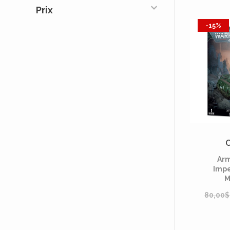
Prix
-15%
Arm
Impe
M
80,00