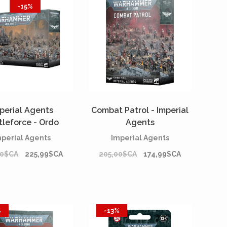
-15%
perial Agents
Combat Patrol - Imperial
tleforce - Ordo
Agents
Hereticus*
mperial Agents
Imperial Agents
00$CA
225,99$CA
205,00$CA
174,99$CA
%
-13%