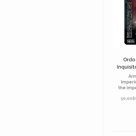
Ordo
Inquisit
Arm
Imperi
the imp
50,00$