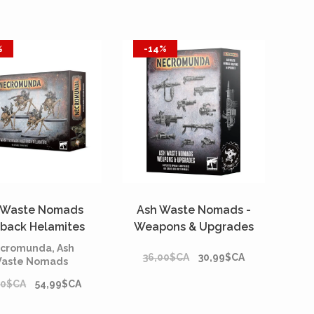
%
-14%
 Waste Nomads
Ash Waste Nomads -
back Helamites
Weapons & Upgrades
cromunda, Ash
36,00$CA
30,99$CA
aste Nomads
00$CA
54,99$CA