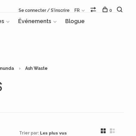
Se connecter / S'inscrire
FR
0
es
Événements
Blogue
munda
Ash Waste
S
Trier par: