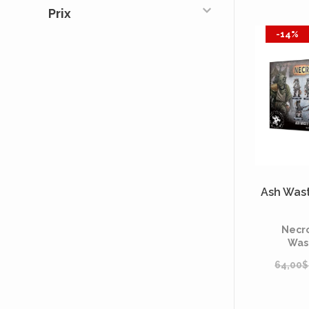
Prix
-14%
Ash Was
Necr
Was
64,00