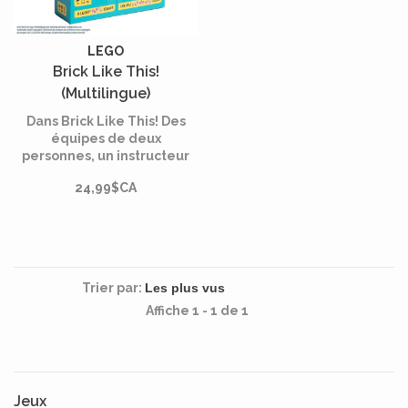
LEGO
Brick Like This!
(Multilingue)
Dans Brick Like This! Des
équipes de deux
personnes, un instructeur
et un constructeur, sont
24,99$CA
chargées de construire une
forme à partir de briques
LEGO.
Trier par:
Affiche 1 - 1 de 1
Jeux