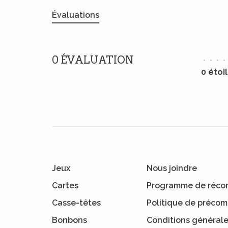
Évaluations
0 ÉVALUATION
•
•
•
•
0 étoi
Jeux
Nous joindre
Cartes
Programme de réco
Casse-têtes
Politique de préc
Bonbons
Conditions général