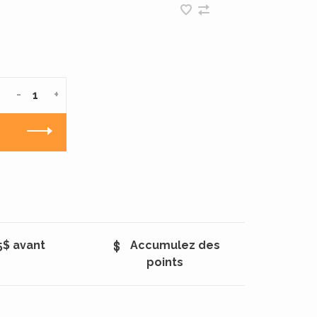
-
+
5$ avant
Accumulez des
points