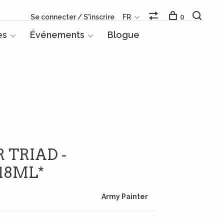
Se connecter / S'inscrire
FR
0
es
Événements
Blogue
 TRIAD -
18ML*
Army Painter