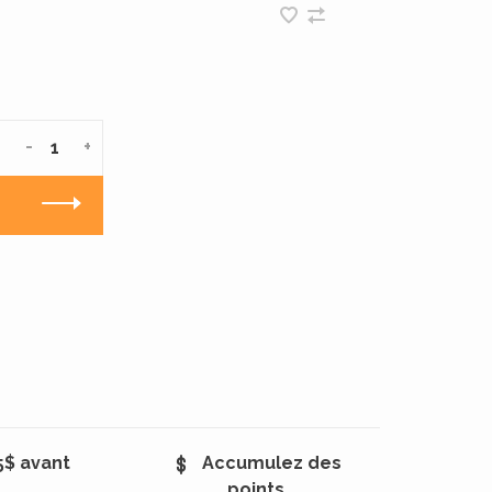
-
+
5$ avant
Accumulez des
points