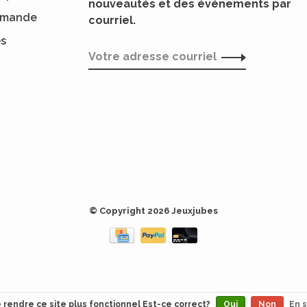
nouveautés et des événements par
ommande
courriel.
es
© Copyright 2026 Jeuxjubes
e rendre ce site plus fonctionnel Est-ce correct?
Oui
Non
En s