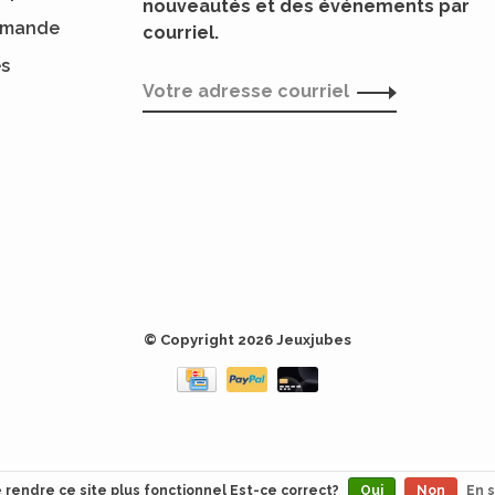
nouveautés et des événements par
ommande
courriel.
es
© Copyright 2026 Jeuxjubes
e rendre ce site plus fonctionnel Est-ce correct?
Oui
Non
En s