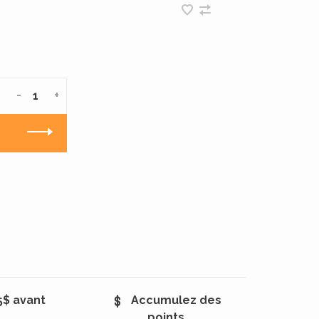
-
+
5$ avant
Accumulez des
points