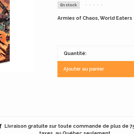
En stock
•
•
•
•
•
Armies of Chaos, World Eaters
Quantité:
Ajouter au panier
Livraison gratuite sur toute commande de plus de 7
taxes, au Québec seulement