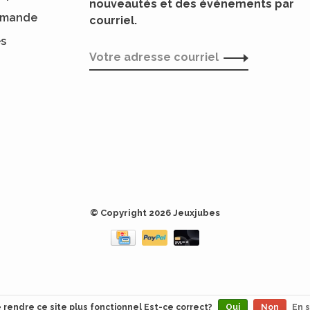
nouveautés et des événements par
ommande
courriel.
es
© Copyright 2026 Jeuxjubes
e rendre ce site plus fonctionnel Est-ce correct?
Oui
Non
En s