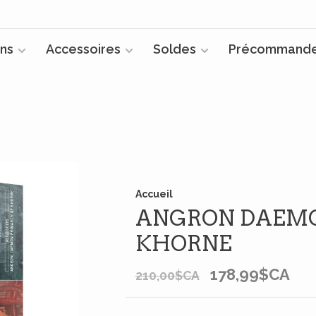
ns
Accessoires
Soldes
Précommand
Accueil
ANGRON DAEMO
KHORNE
178,99$CA
210,00$CA