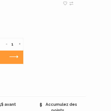
-
+
5$ avant
Accumulez des
points