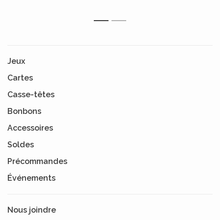
Faveurs ou encore trois
actions de puissance
supplémentaires.
1
2
Jeux
Cartes
Casse-têtes
Bonbons
Accessoires
Soldes
Précommandes
Événements
Nous joindre