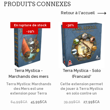
PRODUITS CONNEXES
Retour à l'accueil
En rupture de stock
-30%
-29%
Terra Mystica -
Terra Mystica - Solo
Marchands des mers
(Francais)*
(Multilingue)*
Terra Mystica: Marchands
Cette extension permet
des Mers est une
de jouer à Terra Mystica
extension pour Terra
en solo contre un
Mystica. Découvrez entre
adversaire virtuel
64,99$CA
45,99$CA
39,99$CA
27,99$CA
autres 12 tuiles de score
(automa).
rond, quatre nouvelles