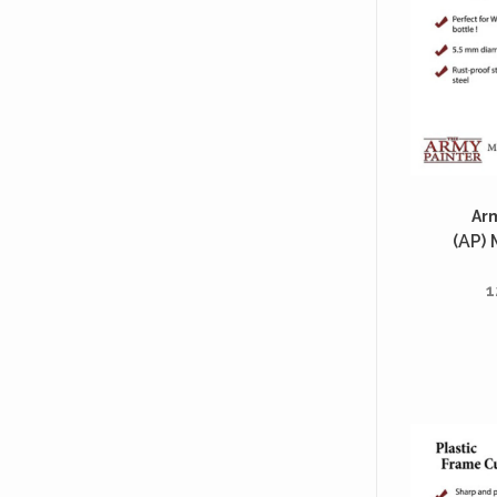
Ar
(AP) 
1