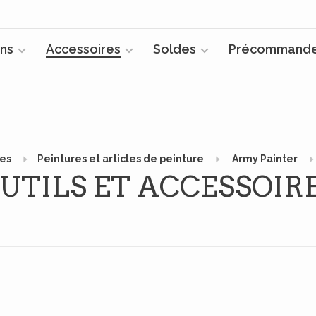
ns
Accessoires
Soldes
Précommand
res
Peintures et articles de peinture
Army Painter
UTILS ET ACCESSOIR