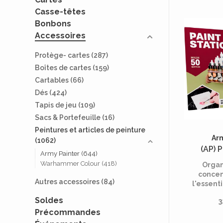
Casse-têtes
Bonbons
Accessoires
Protège- cartes
(287)
Boîtes de cartes
(159)
Cartables
(66)
Dés
(424)
Tapis de jeu
(109)
Sacs & Portefeuille
(16)
Peintures et articles de peinture
Ar
(1062)
(AP) 
Army Painter
(644)
Warhammer Colour
(418)
Organ
concen
Autres accessoires
(84)
l'essenti
miniatu
Soldes
3
Paint St
Précommandes
table, 
désenc