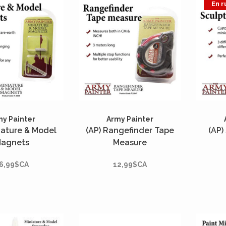
En r
my Painter
Army Painter
iature & Model
(AP) Rangefinder Tape
(AP)
agnets
Measure
6,99$CA
12,99$CA