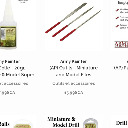
my Painter
Army Painter
Colle - 20gr.
(AP) Outils - Miniature
(AP) P
e & Model Super
and Model Files
glue
et accessoires
Outils et accessoires
7,99$CA
15,99$CA