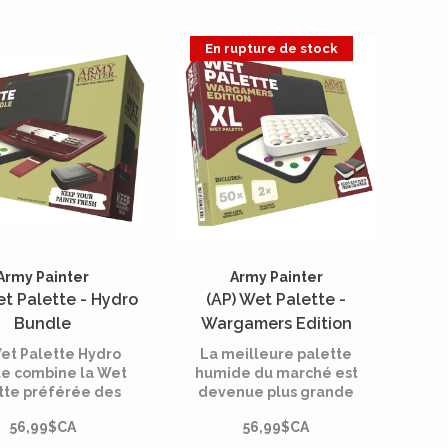
En rupture de stock
Army Painter
Army Painter
et Palette - Hydro
(AP) Wet Palette -
Bundle
Wargamers Edition
et Palette Hydro
La meilleure palette
e combine la Wet
humide du marché est
tte préférée des
devenue plus grande
 avec un pack de
et meilleure !
56,99$CA
56,99$CA
arge pratique, le