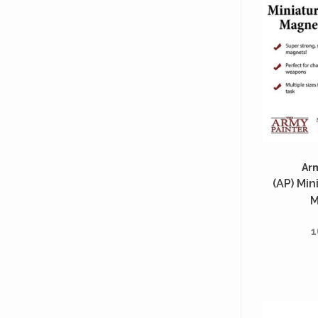
Ar
(AP) Min
M
1