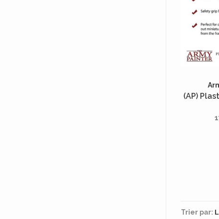
Ar
(AP) Plas
1
Trier par: