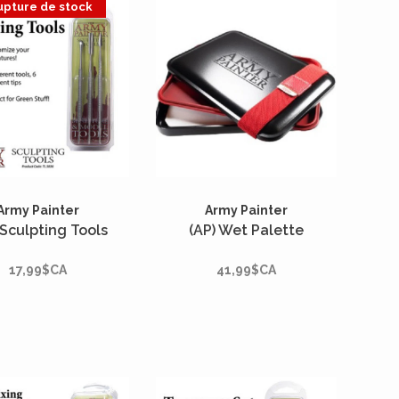
upture de stock
Army Painter
Army Painter
 Sculpting Tools
(AP) Wet Palette
17,99$CA
41,99$CA