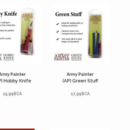
ut dans un seul
ensemble !
Army Painter
Army Painter
P) Hobby Knife
(AP) Green Stuff
15,99$CA
17,99$CA