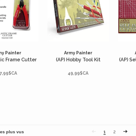
my Painter
Army Painter
tic Frame Cutter
(AP) Hobby Tool Kit
(AP) Se
7,99$CA
49,99$CA
1
2