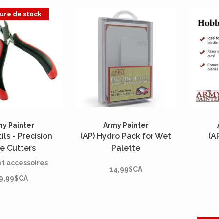
to
e entre deux
ture de stock
s de peinture.
my Painter
Army Painter
ils - Precision
(AP) Hydro Pack for Wet
(A
e Cutters
Palette
et accessoires
14,99$CA
9,99$CA