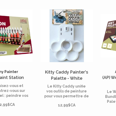
my Painter
Kitty Caddy Painter's
Paint Station
(AP) W
Palette - White
isez-vous et
Le Kitty Caddy unifie
trez-vous sur
vos outils de peinture
Le W
el : peindre vos
pour vous permettre de
Bundl
res ! Avec une
vous concentrer sur
Pale
2,99$CA
12,99$CA
ation sur votre
votre art.
fans
il est facile de
rech
ombrer votre