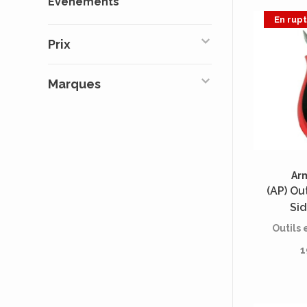
Événements
espac
En rup
séance
Prix
Marques
Ar
(AP) Out
Sid
Outils 
1