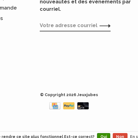
nouveautés et des événements par
ommande
courriel.
es
© Copyright 2026 Jeuxjubes
e rendre ce site plus fonctionnel Est-ce correct?
Oui
Non
En s