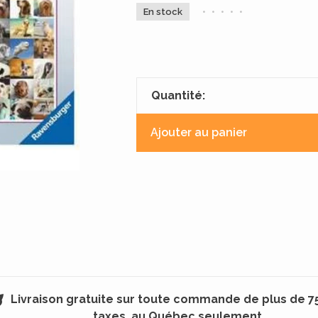
En stock
•
•
•
•
•
Quantité:
Ajouter au panier
Livraison gratuite sur toute commande de plus de 7
taxes, au Québec seulement