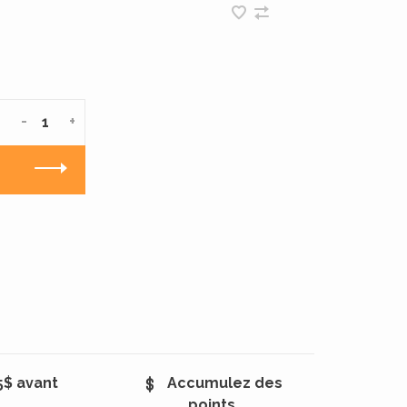
-
+
5$ avant
Accumulez des
points