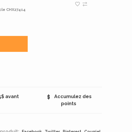
cle
CHX27414
5$ avant
Accumulez des
points
produit:
Facebook
Twitter
Pinterest
Courriel