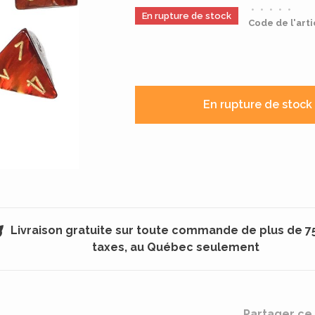
•
•
•
•
•
En rupture de stock
Code de l'arti
En rupture de stock
Livraison gratuite sur toute commande de plus de 7
taxes, au Québec seulement
Partager ce 