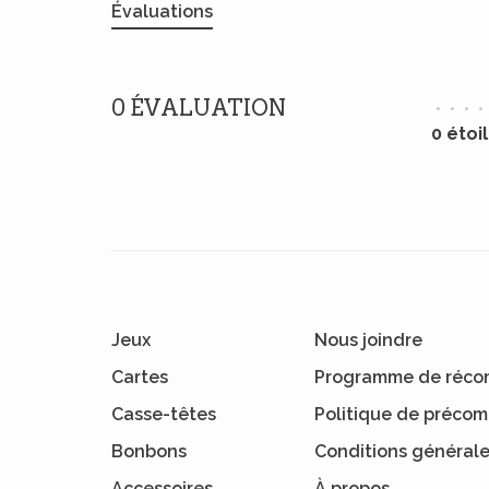
Évaluations
0 ÉVALUATION
•
•
•
•
0 étoi
Jeux
Nous joindre
Cartes
Programme de réco
Casse-têtes
Politique de préc
Bonbons
Conditions général
Accessoires
À propos