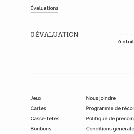
Évaluations
0 ÉVALUATION
•
•
•
•
0 étoi
Jeux
Nous joindre
Cartes
Programme de réco
Casse-têtes
Politique de préc
Bonbons
Conditions général