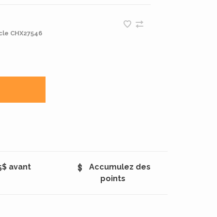
cle
CHX27546
5$ avant
Accumulez des
points