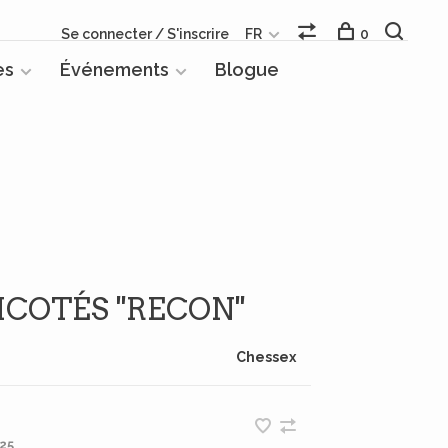
Se connecter / S'inscrire
FR
0
es
Événements
Blogue
ICOTÉS ''RECON''
Chessex
25