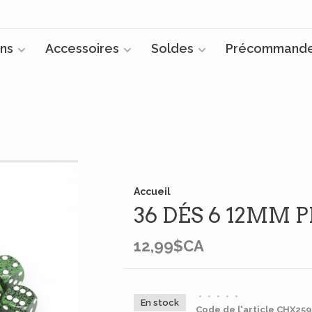
ns
Accessoires
Soldes
Précommand
Accueil
36 DÉS 6 12MM P
12,99$CA
•
•
•
•
•
En stock
Code de l'article
CHX259