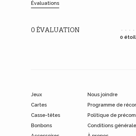
Évaluations
0 ÉVALUATION
•
•
•
•
0 étoi
Jeux
Nous joindre
Cartes
Programme de réco
Casse-têtes
Politique de préc
Bonbons
Conditions général
Accessoires
À propos