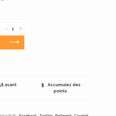
-
+
5$ avant
Accumulez des
points
produit:
Facebook
Twitter
Pinterest
Courriel