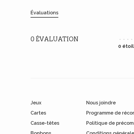
Évaluations
0 ÉVALUATION
•
•
•
•
0 étoi
Jeux
Nous joindre
Cartes
Programme de réco
Casse-têtes
Politique de préc
Bonbons
Conditions général