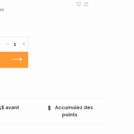
07
-
+
5$ avant
Accumulez des
points