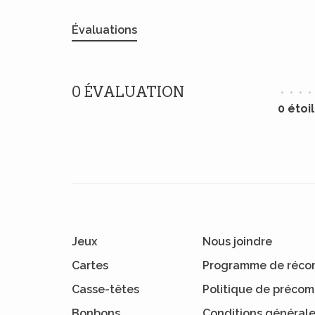
Évaluations
0 ÉVALUATION
•
•
•
•
0 étoi
Jeux
Nous joindre
Cartes
Programme de réco
Casse-têtes
Politique de préc
Bonbons
Conditions général